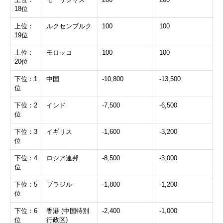
18位
上位：
ルクセンブルク
100
100
19位
上位：
モロッコ
100
100
20位
下位：1
中国
-10,800
-13,500
位
下位：2
インド
-7,500
-6,500
位
下位：3
イギリス
-1,600
-3,200
位
下位：4
ロシア連邦
-8,500
-3,000
位
下位：5
ブラジル
-1,800
-1,200
位
下位：6
香港 (中国特別
-2,400
-1,000
位
行政区)