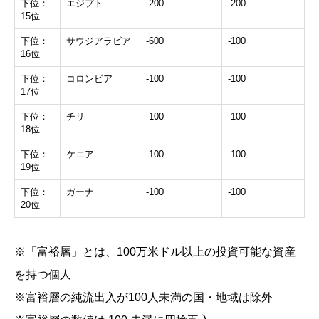
下位：
エジプト
-200
-200
15位
下位：
サウジアラビア
-600
-100
16位
下位：
コロンビア
-100
-100
17位
下位：
チリ
-100
-100
18位
下位：
ケニア
-100
-100
19位
下位：
ガーナ
-100
-100
20位
※「富裕層」とは、100万米ドル以上の投資可能な資産
を持つ個人
※富裕層の純流出入が100人未満の国・地域は除外