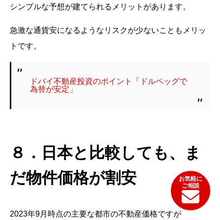
シンプルな予想が建てられるメリットがあります。
急激な通貨安になるようなリスクが少ないこともメリッ
トです。
ドバイ不動産投資のポイント「ドルペッグで
為替が安定」
８．日本と比較しても、ま
だ物件価格が割安




2023年9月時点の主要な都市の不動産価格ですが
ホーム
ドバイ物件情報
おすすめの理由
問合せ