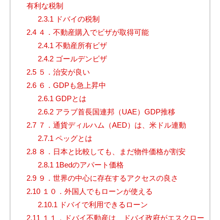
有利な税制
2.3.1
ドバイの税制
2.4
４．不動産購入でビザが取得可能
2.4.1
不動産所有ビザ
2.4.2
ゴールデンビザ
2.5
５．治安が良い
2.6
６．GDPも急上昇中
2.6.1
GDPとは
2.6.2
アラブ首長国連邦（UAE）GDP推移
2.7
７．通貨ディルハム（AED）は、米ドル連動
2.7.1
ペッグとは
2.8
８．日本と比較しても、まだ物件価格が割安
2.8.1
1Bedのアパート価格
2.9
９．世界の中心に存在するアクセスの良さ
2.10
１０．外国人でもローンが使える
2.10.1
ドバイで利用できるローン
2.11
１１．ドバイ不動産は、ドバイ政府がエスクロー