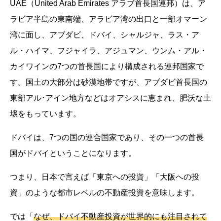
UAE（United Arab Emirates アラブ首長国連邦）は、ア
ラビア半島の東南端、アラビア湾の出口と一部オマーン
湾に面し、アブダビ、ドバイ、シャルジャ、ラス・ア
ル・ハイマ、フジャイラ、アジュマン、ウンム・アル・
カイワインの7つの首長国により構成される連邦国家で
す。国土の大部分は砂漠地帯ですが、アブダビ首長国の
東部アル･アイン地方などはオアシスに恵まれ、肥沃な土
壌をもっています。
ドバイは、7つの国の連合国家であり、その一つの首長
国がドバイということになります。
つまり、日本で言えば「東京への投資」「大阪への投
資」のような都市レベルの不動産投資を意味します。
では「
なぜ、ドバイ不動産投資が世界的にも注目されて